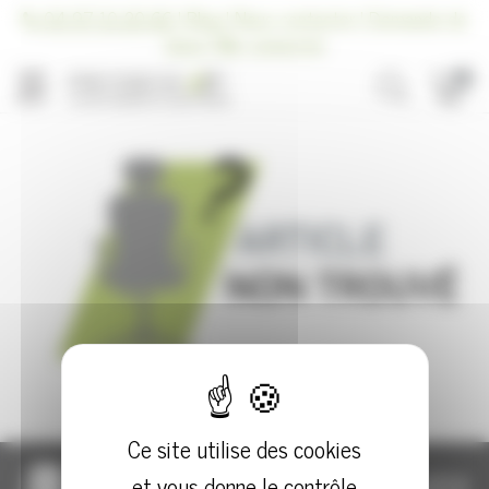
Panneau de gestion des cookies
04 97 10 20 66
|
Blog
|
Nous contacter
|
Demande de
devis
|
Me connecter
0
MENU
» Retourner à l'accueil
Ce site utilise des cookies
et vous donne le contrôle