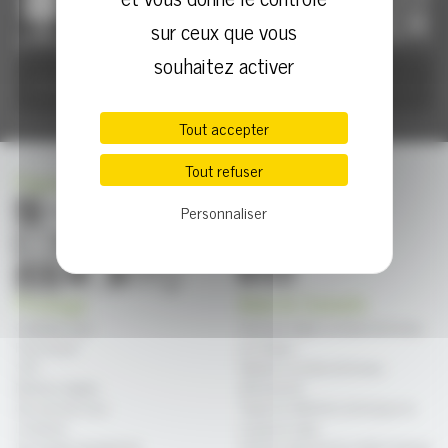
sur ceux que vous
souhaitez activer
Tout accepter
Tout refuser
Paiement sécurisé
Contact
Personnaliser
Service client : +33 4 97 10 20 66
Du lundi au vendredi
09h00 à 12h00 & 14h00 à 17h30
Prosiege
Aide & Conseils
Contactez-nous
Comment régler sa chaise de bureau
Frais de port
en 4 étapes
CGV
Nettoyer sa chaise de bureau
Mentions légales
efficacement
Qui sommes-nous
Toutes les définitions techniques du
Livraisons
monde du siège
Les moyens de paiement
SOKOA, fabricant de mobilier français