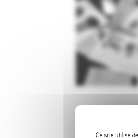
Ce site utilise 