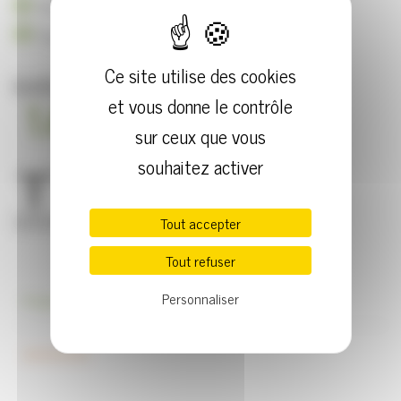
Simple d'utilisation
Ergonomie optimale
Ce site utilise des cookies
et vous donne le contrôle
sur ceux que vous
souhaitez activer
Tout accepter
Tout refuser
Personnaliser
Proposé par
0.0
star
rating