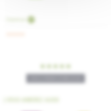
Proposé par
0.0
star
rating
SOYEZ LE PREMIER À ÉCRIRE UN AVIS
| VOUS AIMEREZ AUSSI