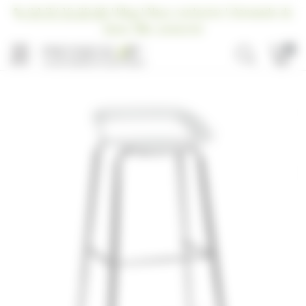
Panneau de gestion des cookies
04 97 10 20 66
|
Blog
|
Nous contacter
|
Demande de
devis
|
Me connecter
0
MENU