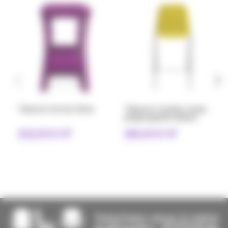
Tabouret de bar Karla
Tabouret 4 pieds coque
polypropylène Bakea
232,00 € HT
186,00 € HT