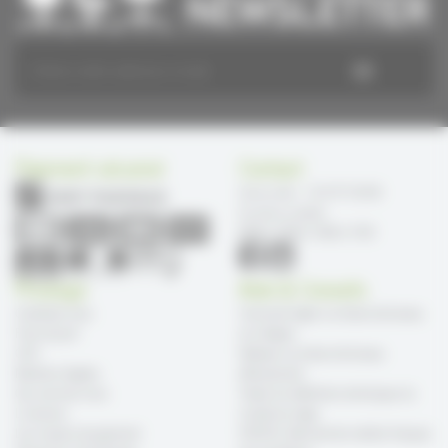
Paiement sécurisé
Contact
Service client : +33 4 97 10 20 66
Du lundi au vendredi
09h00 à 12h00 & 14h00 à 17h30
Prosiege
Aide & Conseils
Contactez-nous
Comment régler sa chaise de bureau
Frais de port
en 4 étapes
CGV
Nettoyer sa chaise de bureau
Mentions légales
efficacement
Qui sommes-nous
Toutes les définitions techniques du
Livraisons
monde du siège
Les moyens de paiement
SOKOA, fabricant de mobilier français