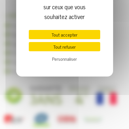
sur ceux que vous
souhaitez activer
| AVANTAGES
Produit économique
Simple d'utilisation
Tout accepter
Légèreté du produit
Tout refuser
Produit très résistant
Personnaliser
Facile à nettoyer
Norme NF EN 1335