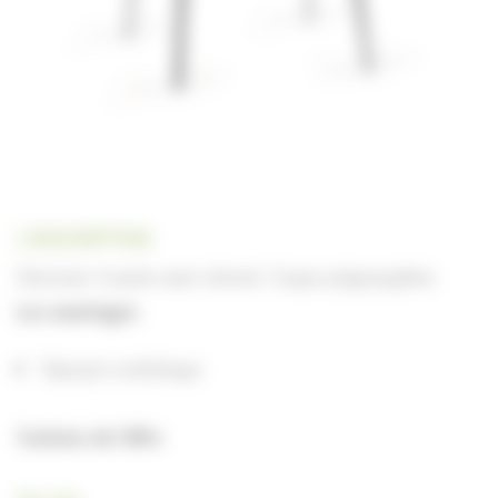
| DESCRIPTION
Structure 4 pieds acier chromé. Coque polypropylène.
Les avantages
Tabouret esthétique.
Contenu de l’offre
Tabouret de bar.