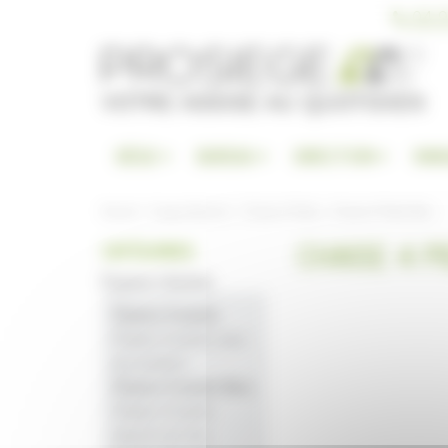
Panneau de gestion des cookies
04 9
SIÈGE
BUREAU
DIRECTION
RAN
Accueil
Espace Réunion
Chaise 4 Pieds
Chaise 4 Pieds Bois
CHAISE 4 P
CATÉGORIES
Espace réunion
Chaise 4 pieds
Chaise 4 pieds avec
accoudoirs
Chaise 4 pieds Bois
Chaise 4 pieds
classé non feu