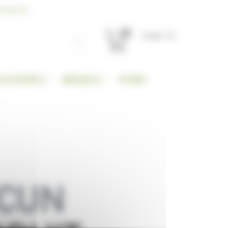
nnecter
0
TOTAL TTC
CCESSOIRES
MARQUES
PROMO