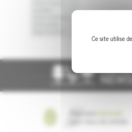
Chaise 4 pieds
empilable
Chaise conférence
Chaise pliable
Siège formation
Ce site utilise 