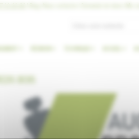
7 10 20 66
|
Blog
|
Nous contacter
|
Demande de devis
|
Me co
GEMENT
RÉUNION
TECHNIQUE
ACCUEIL
A
IEDS BOIS