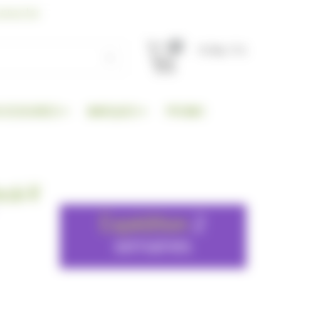
nnecter
0
TOTAL TTC
CCESSOIRES
MARQUES
PROMO
esk-V
Expédition
2
semaines