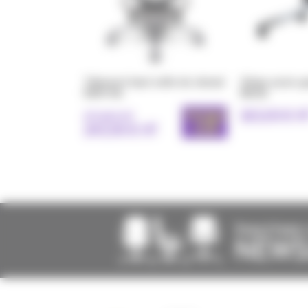
COULEUR
Bois
Tabouret haut selle de cheval
Siège assis-g
RAVI-HA
Metal
163,00 € H
PROMO
271,00 € HT
- 10%
243,90 € HT