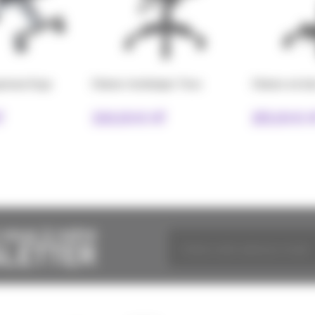
enoux Ergo
Chaise technique Tess
Chaise en bo
T
330,00 € HT
155,00 € 