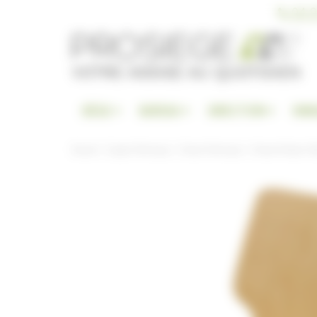
Panneau de gestion des cookies
04 9
SIÈGE
BUREAU
DIRECTION
RAN
Accueil
Espace Technique
Chaise Technique
Chaise Visiteur D