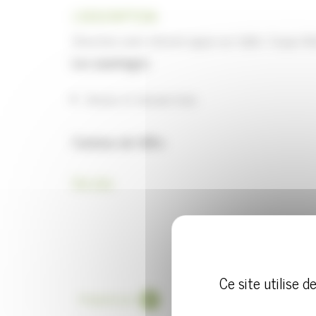
| DESCRIPTION
Structure acier chromé appui sur table. Coque fini
Les avantages
Assise et dossier bois
Contenu de l’offre
Chaise 4 pieds
Voir plus
Marque
ACT’
Référence fournisseur
Ce site utilise 
Desk-V
Proposé par
Made in