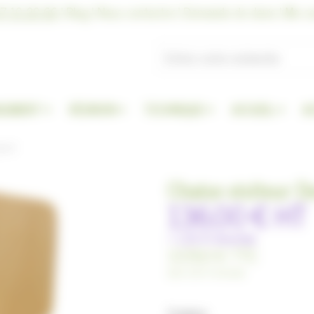
7 10 20 66
|
Blog
|
Nous contacter
|
Demande de devis
|
Me co
GEMENT
RÉUNION
TECHNIQUE
ACCUEIL
A
esk-V
Chaise visiteur D
136,00 €
HT
+
1,33 €
d'ecotax
137,60 €
TTC
dont
1,60 €
d'ecotax
Couleur