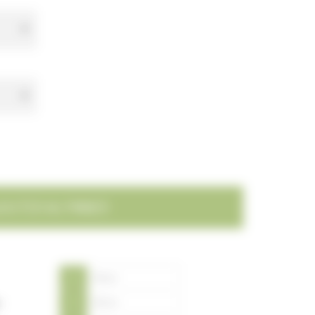
A
45 cm
B
42 cm