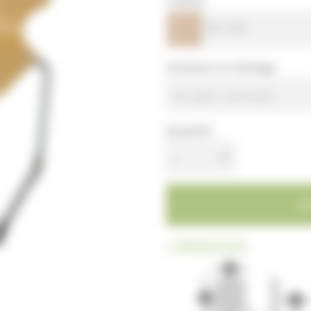
Bois hêtre
Livraison et montage
En carton - non monté
Quantité
1
| DIMENSIONS