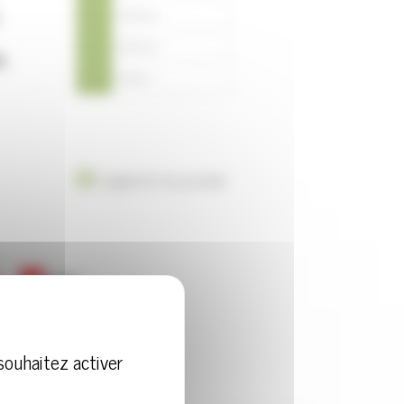
C
44,5 cm
E
42,5 cm
F
40 cm
Légèreté du produit
souhaitez activer