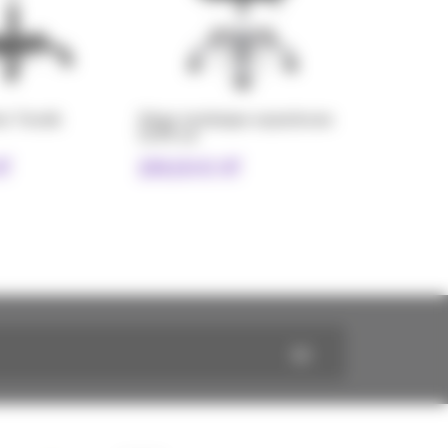
is Tecnik
Siège technique asynchrone
CLPU-LA
HT
199,00 € HT