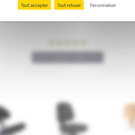
Tout accepter
Tout refuser
Personnaliser
SOYEZ LE PREMIER À ÉCRIRE UN AVIS
 heures par jour. N’est pas