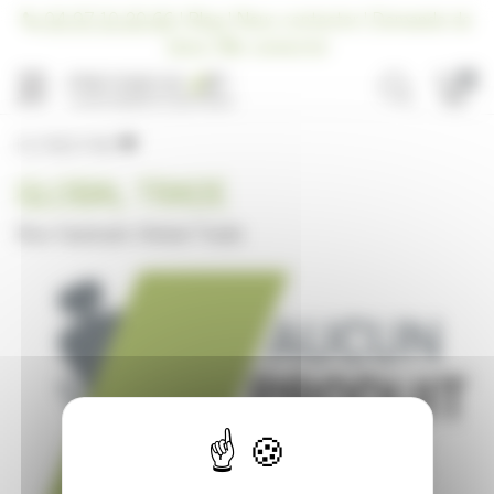
Panneau de gestion des cookies
04 97 10 20 66
|
Blog
|
Nous contacter
|
Demande de
devis
|
Me connecter
0
MENU
FILTRER PAR
GLOBAL TRADE
Nos fauteuils Global Trade