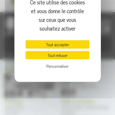
Ce site utilise des cookies
et vous donne le contrôle
sur ceux que vous
souhaitez activer
Tout accepter
Tout refuser
Personnaliser
Paiement sécurisé
Contact
Service client : +33 4 97 10 20 66
Du lundi au vendredi
09h00 à 12h00 & 14h00 à 17h30
Prosiege
Aide & Conseils
Contactez-nous
Comment régler sa chaise de bureau
Frais de port
en 4 étapes