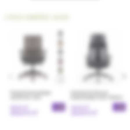
| VOUS AIMEREZ AUSSI
Fauteuil bureautique
Fauteuil de Bureau
synchrone Jazz
Ergonomique avec têtière
Alto
- 10%
- 10%
298,00 € HT
240,00 € HT
268,20 € HT
216,00 € HT