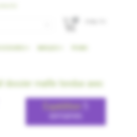
nnecter
0
TOTAL TTC
CCESSOIRES
MARQUES
PROMO
il dossier maille tendue avec
Expédition
5
semaines