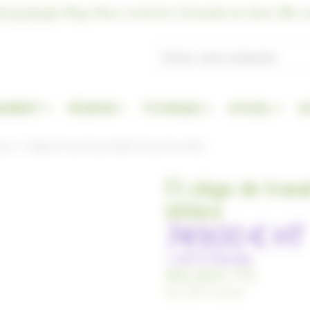
7 10 20 66
|
Blog
|
Nous contacter
|
Demande de devis
|
Me co
GEMENT
RÉUNION
TECHNIQUE
ACCUEIL
A
que
F1 Siège De Travail Dossier Maille Tendue Avec Têtière
F1 siège de trava
têtière
749,00 €
HT
+
2,15 €
d'ecotax
901,38 €
TTC
dont
2,58 €
d'ecotax