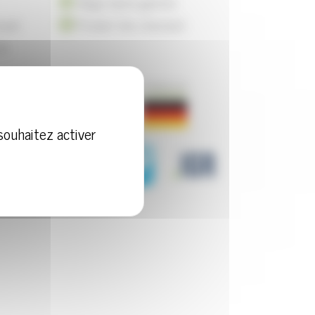
Siège haute-gamme
vail
Produit très résistant
te
souhaitez activer