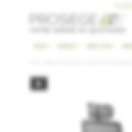
Panneau de gestion des cookies
04 9
SIÈGE
BUREAU
DIRECTION
RAN
Accueil
Sièges Et Fauteuils Bureau
Fauteuil De Bureau Ergonomi