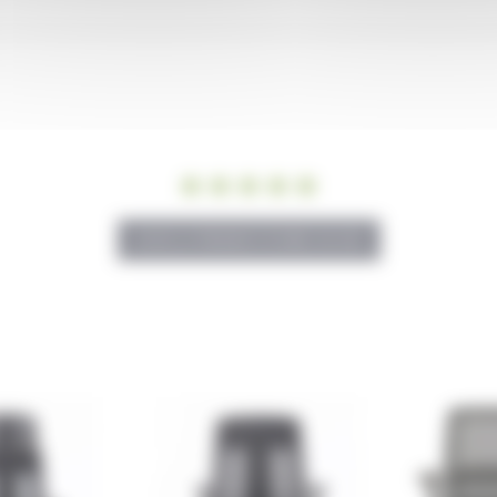
ures qui placent l’ergonomie
SOYEZ LE PREMIER À ÉCRIRE UN AVIS
”