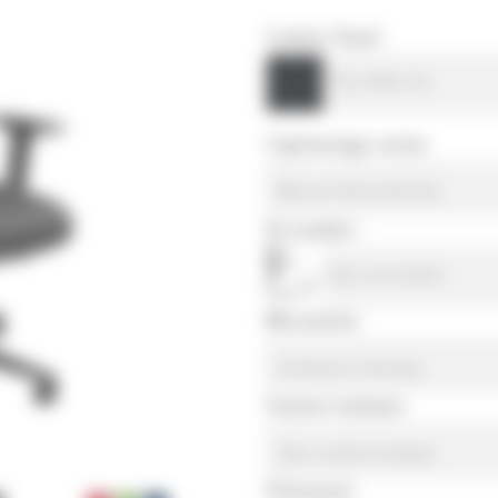
Couleur Viasit
Tissu Alba noir
Capitonnage assise
Mousse thermoformée
Accoudoirs
Sans accoudoirs
Mécanisme
Inclinaison classique
Soutien lombaire
Sans soutien lombaire
Piètement