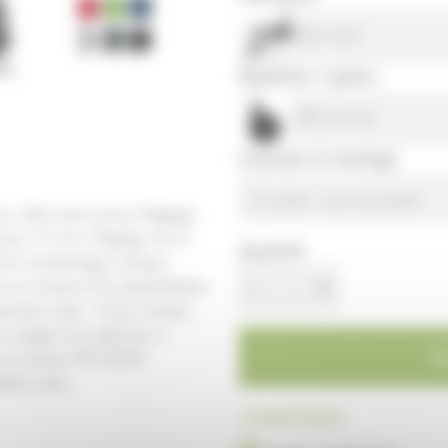
Base noire
Roulettes / patins
Ø65 sol mou
Livraison et montage
En carton - semi assemblé
 effet anti-retour. Réglage
ssise 70 mm. Réglage de la
Quantité
ité à emboitage conique.
ise en mousse de polyuréthane
1
oactive noire. Tissus tendus
re équipé de roulettes à
on la norme EN 12529.
ène noirs.
| AVANTAGES