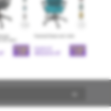
bureau
Fauteuil Eman noir toile
 LUZ avec
le
PROMO
PROMO
510,00 € HT
- 10%
- 10%
HT
459,00 € HT