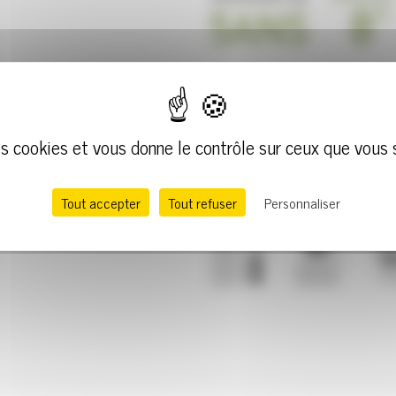
r, largeur et pivotants
des cookies et vous donne le contrôle sur ceux que vous 
Tout accepter
Tout refuser
Personnaliser