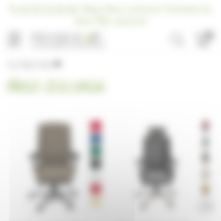
Panneau de gestion des cookies
04 97 10 20 66
|
Blog
|
Nous contacter
|
Demande de
devis
|
Me connecter
0
MENU
FILTRER PAR
IÑIGO ZULUAGA