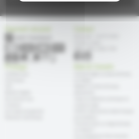
Paiement sécurisé
Contact
Service client : +33 4 97 10 20 66
Du lundi au vendredi
09h00 à 12h00 & 14h00 à 17h30
Prosiege
Aide & Conseils
Contactez-nous
Comment régler sa chaise de bureau
Frais de port
en 4 étapes
CGV
Nettoyer sa chaise de bureau
Mentions légales
efficacement
Qui sommes-nous
Toutes les définitions techniques du
Livraisons
monde du siège
Les moyens de paiement
SOKOA, fabricant de mobilier français
Showroom Cash Bureau
par excellence
Comment choisir un siège de bureau
sur internet ?
Les conséquences d'une mauvaise