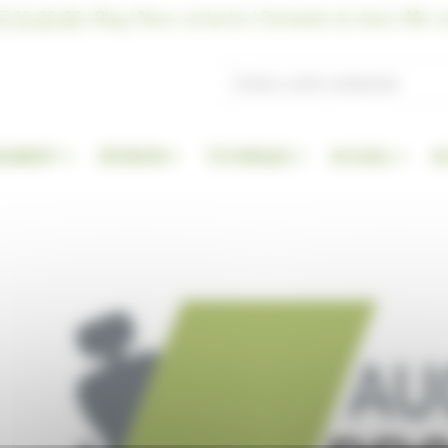
7 10 20 66
|
Blog
|
Nous contacter
|
Demande de devis
|
Me co
GEMENT
RÉUNION
TECHNIQUE
ACCUEIL
A