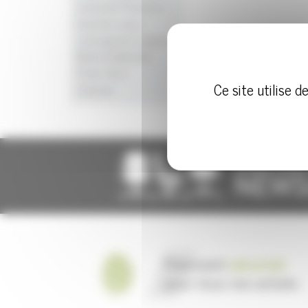
Jeremiah Ferrarese
Iratzoki Lizaso
Juan-Ignacio Lejarza
Martin Ballendat
Peter Horn
Ce site utilise 
Zainzuri