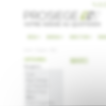
Panneau de gestion des cookies
04 9
SIÈGE
BUREAU
DIRECTION
RAN
Accueil
Designers
Maro
MARO
CATÉGORIES
Designers
Ezda
Iñigo Zuluaga
Jun Yasumoto
Marine Peyre
Maro
Paolo Scagnellato -