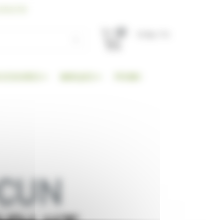
nnecter
0
TOTAL TTC
CCESSOIRES
MARQUES
PROMO